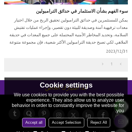
سوء الفهم بشأن الاستثمار في حدائق الترامبولين
يمكن للمستثمرين في حدائق الترامبولين تحقيق الربح من خلال اختيار
معدات ترفيهية آمنة وصديقة للبيئة دون تقصير، وإجراء عمليات تفتيش
السلامة، وتحديد المخاطر الأمنية المحتملة على جميع المعدات في حديقة
الملاهي. لكي تصبح حديقة الترامبولين الأكثر شعبية، فإن مجموعة متنوعة
من مشاريع الترفيه ضرورية.
2023/12/31
1
Cookie settings
ابدأ امتيازك الخاص
We use cookies to provide you with the best possible
experience. They also allow us to analyze user
behavior in order to constantly improve the website for
you.
Accept all
Accept Selection
Reject All
حولنا
أخبار
اتصل بنا
الأسئلة الشائعة
الخصوصية
الشروط والاحكام