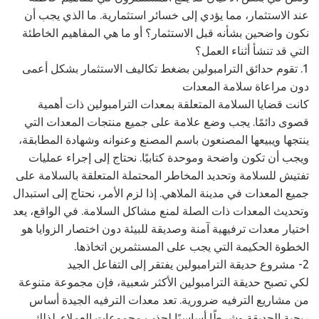
عند الاستثمار، مما يؤدي إلى خسائر استثمارية. ما الذي يجب أن
نكون واضحين بشأنه قبل الاستثمار؟ أو ما هي المفاهيم الخاطئة
التي قد تنشأ أثناء العمل؟
1. تقوم حدائق الترامبولين بضغط تكاليف الاستثمار بشكل أعمى
دون مراعاة سلامة المعدات
كانت قضايا السلامة المتعلقة بمعدات الترامبولين ذات أهمية
قصوى دائمًا. يجب وضع علامة على جميع منتجات المعدات التي
ينتجها ويبيعها المصنعون باسم المصنع وعنوانه وشهادة المطابقة،
ويجب أن تكون واضحة وموحدة كتابيًا. نحتاج إلى إجراء عمليات
تفتيش للسلامة وتحديد المخاطر المحتملة المتعلقة بالسلامة على
جميع المعدات في مدينة الملاهي. إذا لزم الأمر، نحتاج إلى استبدال
وتحديث المعدات ذات الصلة لمنع مشاكل السلامة. في الواقع، يعد
اختيار معدات ترفيهية آمنة وصديقة للبيئة دون اختصار الزوايا هو
الخطوة الحكيمة التي يجب على المستثمرين اتخاذها.
2- مشروع حديقة الترامبولين يفتقر إلى التفاعل الجيد
لكي تصبح حديقة الترامبولين الأكثر شعبية، فإن مجموعة متنوعة
من مشاريع الترفيه ضرورية. تعد معدات الترفيه الجيدة أساس
ربحية الحديقة وشرطًا أساسيًا لجذب مجموعات العملاء. لذلك