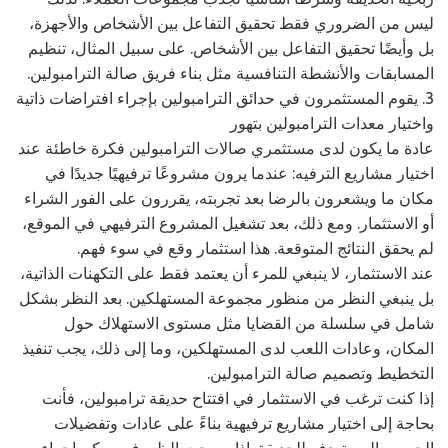
ليس من الضروري فقط تحقيق التفاعل بين الأشخاص والأجهزة،
بل وأيضًا تحقيق التفاعل بين الأشخاص. على سبيل المثال، تنظيم
المسابقات والأنشطة التنافسية مثل بناء فريق صالة الترامبولين.
3. يقوم المستثمرون في حدائق الترامبولين بإجراء افتراضات ذاتية
واختيار معدات الترامبولين بتهور
عادة ما يكون لدى مستثمري صالات الترامبولين فكرة خاطئة عند
اختيار مشاريع الترفيه: عندما يرون مشروعًا ترفيهيًا جديدًا في
مكان ما ويشعرون بالرضا بعد تجربته، يقررون على الفور الشراء
أو الاستثمار. ومع ذلك، بعد تشغيل المشروع الترفيهي في الموقع،
لم يحقق النتائج المتوقعة. هذا استثمار وقع في سوء فهم.
عند الاستثمار، لا ينبغي للمرء أن يعتمد فقط على التكهنات الذاتية،
بل ينبغي النظر من منظور مجموعة المستهلكين. بعد النظر بشكل
شامل في سلسلة من القضايا مثل مستوى الاستهلاك حول
المكان، وعادات اللعب لدى المستهلكين، وما إلى ذلك، يجب تنفيذ
التخطيط وتصميم صالة الترامبولين.
إذا كنت ترغب في الاستثمار في افتتاح حديقة ترامبولين، فأنت
بحاجة إلى اختيار مشاريع ترفيهية بناءً على عادات وتفضيلات
الجمهور المستهدف للحديقة. إذا سمحت الظروف، يمكن إجراء