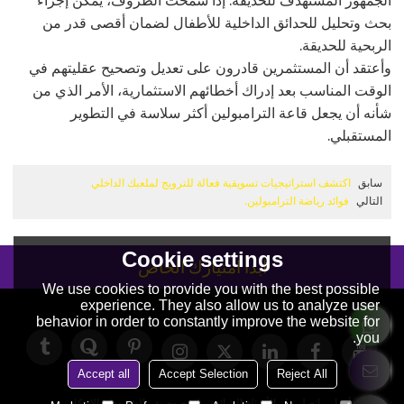
بحث وتحليل للحدائق الداخلية للأطفال لضمان أقصى قدر من
الربحية للحديقة.
وأعتقد أن المستثمرين قادرون على تعديل وتصحيح عقليتهم في
الوقت المناسب بعد إدراك أخطائهم الاستثمارية، الأمر الذي من
شأنه أن يجعل قاعة الترامبولين أكثر سلاسة في التطوير
المستقبلي.
سابق
اكتشف استراتيجيات تسويقية فعالة للترويج لملعبك الداخلي
التالي
فوائد رياضة الترامبولين.
Cookie settings
ابدأ امتيازك الخاص
We use cookies to provide you with the best possible
experience. They also allow us to analyze user
behavior in order to constantly improve the website for
you.
Accept all
Accept Selection
Reject All
حولنا
أخبار
اتصل بنا
الأسئلة الشائعة
الخصوصية
الشروط والاحكام