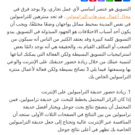
التسويق هو عنصر أساسي لأي عمل تجاري، ولا يوجد فرق في
مجال أعمال منتزهات الترامبولين
. قد تجد منتزهين للترامبولين
في نفس المدينة بمحيط مماثل يواجهان وضعًا مختلفًا، ويجب أن
يكون أحد أسباب الاختلافات هو الجهود المبذولة في التسويق. يبدو
التسويق كلمة كبيرة وقد يعتقد الكثير من الناس أنه سيكون من
الصعب أو المكلف القيام به، والحقيقة هي أنه توجد دائمًا بعض
استراتيجيات التسويق البسيطة ولكن الفعالة التي يمكنك اتباعها
لتنمية عملك من خلال زيادة حضور حديقتك على الإنترنت والوعي
بها وسمعتها. فيما يلي 3 نصائح بسيطة ولكن فعالة لأعمال منتزه
الترامبولين الخاص بك.
1. زيادة حضور حديقة الترامبولين على الإنترنت
إذا كان الزائر المحتمل يخطط للبحث عن حديقة ترامبولين، فمن
المحتمل أن يتصفح نتائج بحث جوجل ويختار أفضل حديقة
ترامبولين من بين النتائج في الصفحات الثلاث الأولى. ستجد أن
المنافسة عبر الإنترنت عالية وتحتاج إلى جعل حديقة الترامبولين
الخاصة بك تظهر في أعلى نتائج جوجل.