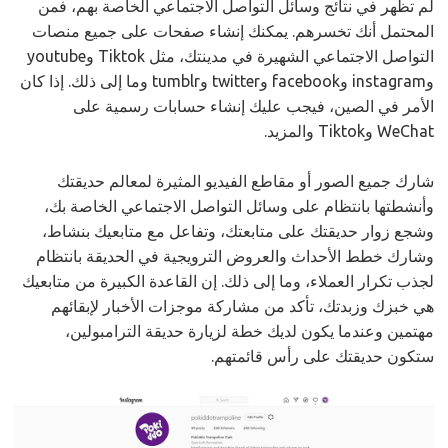
لم تظهر في نتائج وسائل التواصل الاجتماعي الخاصة بهم، فمن
المحتمل أنك تخسرهم. يمكنك إنشاء صفحات على جميع منصات
التواصل الاجتماعي الشهيرة في مدينتك، مثل Tiktok وyoutube
وinstagram وfacebook وtwitter وtumblr وما إلى ذلك. إذا كان
الأمر في الصين، فيجب عليك إنشاء حسابات رسمية على
WeChat وTiktok والمزيد.
شارك جميع الصور أو مقاطع الفيديو المثيرة لمعالم حديقتك
وأنشطتها بانتظام على وسائل التواصل الاجتماعي الخاصة بك،
وشجع زوار حديقتك على متابعتك، وتفاعل مع متابعيك بنشاط،
وشارك خطط الأحداث والعروض الترويجية في الحديقة بانتظام
لجذب تكرار العملاء، وما إلى ذلك. إن القاعدة الكبيرة من متابعيك
هي خبزك وزبدتك، تأكد من مشاركة موجزات الأخبار لإبقائهم
مهتمين وعندما يكون لديك خطة لزيارة حديقة الترامبولين،
ستكون حديقتك على رأس قائمتهم.