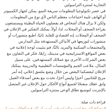
التجارية لمنتزه الترامبولين
في عصر تكنولوجيا المعلومات سريعة النمو، يمكن لجهاز الكمبيوتر
أو الهاتف تلبية احتياجات معظم الناس لأي نوع من المعلومات.
ولكن لا يزال هناك أشخاص قد يفضلون الحياة البطيئة ويستمتعون
بقراءة الصحف أو المجلات. لذا، أولاً، يمكنك التفكير في الإعلان في
الصحف أو المجلات. إنه اقتصادي للغاية. ثانيًا، اطبع منشورات أو
منشورات لتوزيعها في الأماكن المستهدفة مثل المدارس
والمجتمعات السكنية والمزيد. ثالثًا، قم بتثبيت لوحة إعلانية في
بعض المواقع الاستراتيجية في مدينتك. رابعًا، فكر في التعاون مع
بعض الشركات الأخرى مع عملائك المستهدفين، على سبيل
المثال، ملاعب الجيم والمؤسسات التعليمية والتدريبية. يمكنك
الإعلان لبعضكما البعض من خلال وضع ملصق إعلاني. إنه أمر
مربح للجانبين. أخيرًا وليس آخرًا، تحدث مع بعض أصدقاء العمل
وابق عقلك منفتحًا لجميع أنواع الأفكار حول الإعلان غير المتصل
بالإنترنت لتوسيع نطاق الوعي بمنتزه الترامبولين.
قراءة ذات صلة:
4 نصائح للترويج لمنتزه الترامبولين أو مركز الترفيه العائلي دون ات