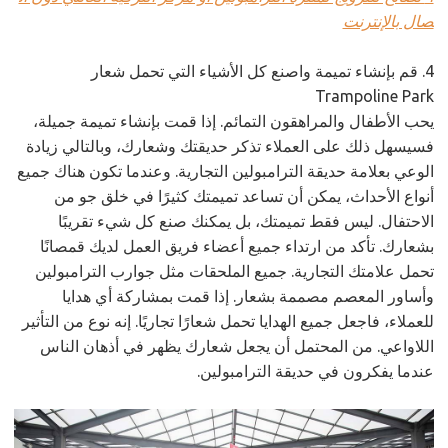
صال بالإنترنت
4. قم بإنشاء تميمة واصنع كل الأشياء التي تحمل شعار
Trampoline Park
يحب الأطفال والمراهقون التمائم. إذا قمت بإنشاء تميمة جميلة،
فسيسهل ذلك على العملاء تذكر حديقتك وشعارك، وبالتالي زيادة
الوعي بعلامة حديقة الترامبولين التجارية. وعندما تكون هناك جميع
أنواع الأحداث، يمكن أن تساعد تميمتك كثيرًا في خلق جو من
الاحتفال. ليس فقط تميمتك، بل يمكنك صنع كل شيء تقريبًا
بشعارك. تأكد من ارتداء جميع أعضاء فريق العمل لديك قمصانًا
تحمل علامتك التجارية. جميع الملحقات مثل جوارب الترامبولين
وأساور المعصم مصممة بشعار. إذا قمت بمشاركة أي هدايا
للعملاء، فاجعل جميع الهدايا تحمل شعارًا تجاريًا. إنه نوع من التأثير
اللاواعي. من المحتمل أن يجعل شعارك يظهر في أذهان الناس
عندما يفكرون في حديقة الترامبولين.