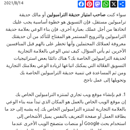
2021/8/14
Facebook
Pinterest
Mastodon
WhatsApp
X
Share
سواء كنت
صاحب امتياز حديقة الترامبولين
أو مالك حديقة
ترامبولين مستقل، فإن التسويق هو خطوة أساسية يجب عليك
اتخاذها من أجل عملك. بعبارة أخرى، فإن بناء الوعي بعلامة حديقة
الترامبولين والترويج المستمر هو المفتاح للتأكد من أن حديقتك
معروفة لعملائك المحتملين وأنها تخطر على بالهم قبل المنافسين
الآخرين. ثم يأتي السؤال، كيف تبني الوعي بالعلامة التجارية
لحديقة الترامبولين الخاصة بك؟ هناك دائمًا بعض استراتيجيات
التسويق الفعّالة التي يمكنك اتباعها لزيادة الوعي بعلامتك التجارية
ومن ثم المساعدة في تنمية حديقة الترامبولين الخاصة بك
وتحويلها إلى عمل ناجح.
1. قم بإنشاء موقع ويب تجاري
لمنتزه الترامبولين
الخاص بك
إن موقع الويب الخاص بالعمل هو المكان الذي تبدأ منه بناء الوعي
بالعلامة التجارية لمنتزه الترامبولين الخاص بك. إنه يشبه إلى حد ما
بطاقة العمل أو صفحة التعريف بالنفس. يميل الأشخاص إلى
استخدام بحث Google أو منصات متصفح الويب الأخرى عندما