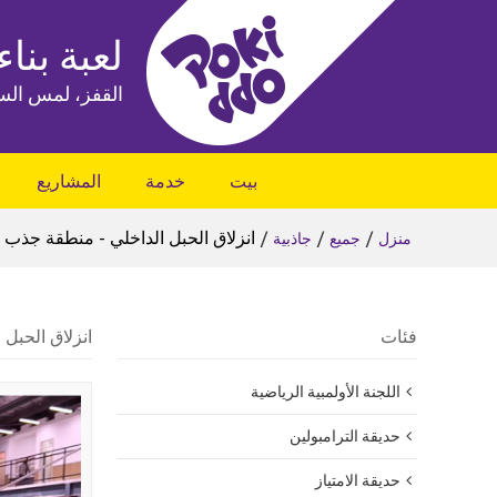
لعبة بناء
القفز، لمس الس
بيت
خدمة
المشاريع
/
/
/
انزلاق الحبل الداخلي - منطقة جذب 
منزل
جميع
جاذبية
فئات
انزلاق الحبل
اللجنة الأولمبية الرياضية
حديقة الترامبولين
حديقة الامتياز