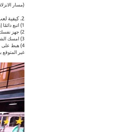
(مسار الانزل
2. كيفية لعب لعبة Zip Line في الأماكن المغلقة
1) اتبع دائمًا إرشادات حارس السلامة.
2) جهز نفسك بكل معدات السلامة مثل الحزام، والخوذة، وحلقة الربط، وما إلى ذلك.
3) امسك الشريط و قم بالركوب من المنصة العالية إلى المنصة المنخفضة.
4) هبط على 
غير المتوقع ب