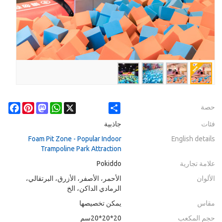
cebook
Pinterest
Mastodon
WhatsApp
X
Share
حصة
فئات
جاذبية
Foam Pit Zone - Popular Indoor
English details
Trampoline Park Attraction
علامة تجارية
Pokiddo
الألوان
الأحمر، الأصفر، الأزرق، البرتقالي،
الرمادي الداكن، الخ
مقاس
يمكن تخصيصها
حجم المكعب
20*20*20سم