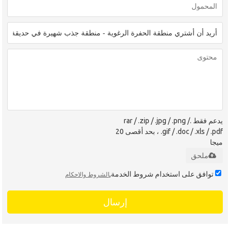
يدعم فقط .rar / .zip / .jpg / .png /
.gif / .doc / .xls / .pdf ، بحد أقصى 20
ميجا
ملحق
توافق على استخدام شروط الخدمة,
الشروط والاحكام
إرسال