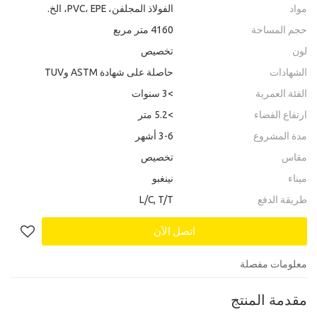
مواد
الفولاذ المجلفن، PVC، EPE، الخ.
حجم المساحة
4160 متر مربع
لون
تخصيص
الشهادات
حاصلة على شهادة ASTM وTUV
الفئة العمرية
>3 سنوات
ارتفاع الفضاء
>5.2 متر
مدة المشروع
3-6 أشهر
مقاس
تخصيص
ميناء
نينغبو
طريقة الدفع
L/C, T/T
اتصل الآن
معلومات مفصلة
مقدمة المنتج