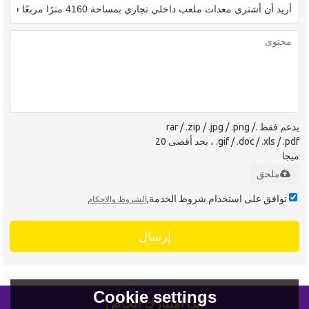
يدعم فقط .rar / .zip / .jpg / .png /
.gif / .doc / .xls / .pdf ، بحد أقصى 20
ميجا
ملحق
توافق على استخدام شروط الخدمة,
الشروط والاحكام
إرسال
Cookie settings
ابدأ امتيازك الخاص