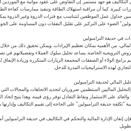
 التكاليف هو جهد مستمر. إن التفاوض على عقود مواتية مع الموردين ل
ات كبيرة. كما أن مراقبة استهلاك الطاقة وتنفيذ ممارسات كفاءة الطاقة
ين جداول عمل الموظفين لتتناسب مع فترات الذروة وغير الذروة يمك
بولين" الضوء على التركيز على تقليل النفقات دون المساومة على الجود
دات في حديقة الترامبولين
 المالي، من الأهمية بمكان تعظيم الإيرادات. ويمكن تحقيق ذلك من خلال
روض الترويجية الخاصة. يساعد تحليل سلوك العملاء وتفضيلاتهم في تصم
 برامج الولاء أو الصفقات المجمعة الزيارات المتكررة وزيادة الإنفاق ل
تجاري لهذه الاستراتيجيات المدرة للدخل.
حليل المالي لحديقة الترامبولين
التحليل الماليين المنتظمين ضروريان لتحديد الاتجاهات والمجالات التي
العائد على الاستثمار ونقاط التعادل توفر رؤى قيمة. وهذا يتيح اتخاذ 
ية "تكلفة حديقة الترامبولين" على الحاجة إلى تقييم التكاليف وإدارتها 
فإن إتقان الإدارة المالية والتحكم في التكاليف في حديقة الترامبولي
طويل.