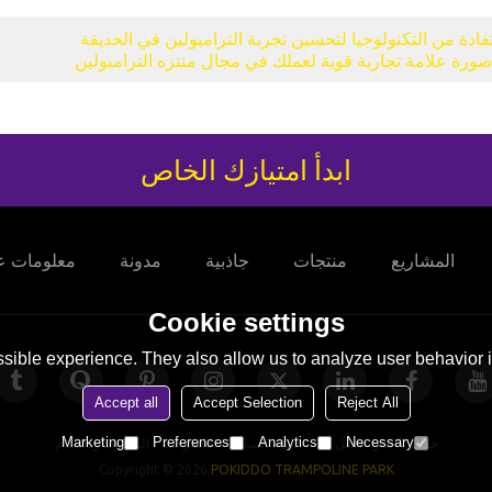
فادة من التكنولوجيا لتحسين تجربة الترامبولين في الحديقة
 صورة علامة تجارية قوية لعملك في مجال منتزه الترامبولين
ابدأ امتيازك الخاص
المشاريع
منتجات
جاذبية
مدونة
معلومات عن
Cookie settings
sible experience. They also allow us to analyze user behavior in
Accept all
Accept Selection
Reject All
Marketing
Preferences
Analytics
Necessary
حولنا
أخبار
اتصل بنا
الأسئلة الشائعة
الخصوصية
الشروط والاحكام
Copyright © 2026
POKIDDO TRAMPOLINE PARK