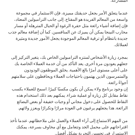
المشاركة.
عندما يتعلق الأمر بجعل حديقتك مميزة، فإن الاستثمار في مجموعة
واسعة من المعالم الفريدة هو المفتاح. إلى جانب الترامبولين المعتاد،
فإن إضافة أشياء رائعة مثل حفرة الرغوة أو الحبال المترهلة أو مسار
محارب النينجا يمكن أن يميزك عن المنافسين. كما أن إضافة معالم جذب
جديدة بانتظام أو ترقية المعالم الموجودة يجعل الأمور جديدة ومثيرة
لعملائك.
بمجرد زيارة الأشخاص لمنتزه الترامبولين الخاص بك، يتغير التركيز إلى
جعلهم يعودون مرة أخرى. يعد التأكد من أن خدمة العملاء الخاصة بك
على أعلى مستوى أمرًا بالغ الأهمية. يخلق الموظفون الودودون
والمتمرسون الذين يهتمون باحتياجات العملاء ويحافظون على سلامتهم
أجواءً رائعة.
إن وجود برنامج ولاء يمكن أن يكون مكسبًا كبيرًا. اسمح للعملاء بكسب
نقاط مقابل كل زيارة أو عملية شراء. يمكنهم بعد ذلك استخدام هذه
النقاط للحصول على دخول مجاني أو وجبات خفيفة أو بعض البضائع
الرائعة. هذا يجعلهم يرغبون في العودة مرارًا وتكرارًا ويعزز ولائهم.
من المهم الاستماع إلى آراء العملاء والعمل على ملاحظاتهم. عندما تأخذ
اقتراحاتهم على محمل الجد وتتعامل مع أي مخاوف بسرعة، يمكنك
الاستمرار في تحسين التجربة بشكل أفضل.