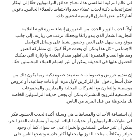
في عالم الترفيه التنافسي هذا، تحتاج حدائق الترامبولين حقًا إلى ابتكار
استراتيجيات ذكية لجذب عملاء جدد والاحتفاظ بالعملاء الحاليين. دعوني
أشارككم بعض الطرق الرئيسية لتحقيق ذلك.
أولاً، لجذب الزوار الجدد، من الضروري إنشاء صورة قوية للعلامة
التجارية. الشعار الذي يبدو رائعًا ويجعلك ترغب في زيارته، إلى جانب
موقع ويب سهل على العين وحضور نشط على وسائل التواصل
الاجتماعي - كل هذا يمكن أن يحدث فرقًا كبيرًا. إن مشاركة الصور
ومقاطع الفيديو المتميزة التي تُظهر مقدار المتعة والإثارة التي يمكنك
الحصول عليها في الحديقة يمكن أن تثير اهتمام العملاء المحتملين حقًا.
إن تقديم عروض وخصومات خاصة يعد خطوة ذكية. ربما يكون ذلك من
خلال أسعار دخول أقل للزائرين لأول مرة، أو باقات جماعية، أو عروض
موسمية. والتعاون مع الشركات المحلية والمدارس والمجموعات
المجتمعية للترويج المشترك يمكن أن يجعل حديقة الترامبولين الخاصة
بك ملحوظة من قبل المزيد من الناس.
إن استضافة الأحداث والمسابقات هي وسيلة أكيدة لجذب الحشود. فكر
في بطولات الترامبولين أو تحديات اللياقة البدنية أو مسابقات القفز الحر.
يمكن أن تثير حماس المبتدئين والخبراء على حد سواء. كما أن وجود
جوائز ومكافآت متاحة للفوز بها يجعلها أكثر جاذبية وتشجع الناس على