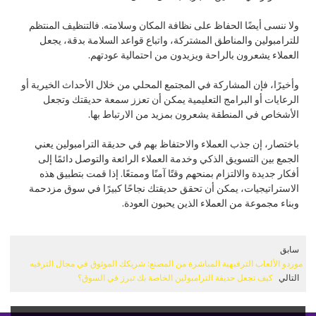
ولا ننسى أيضًا الحفاظ على نظافة المكان وسلامته. فالتنظيف المنتظم
للترامبولين والمناطق المشتركة، واتباع قواعد السلامة بدقة، يجعل
العملاء يشعرون بالراحة ويزيدون من احتمالية عودتهم.
وأخيرًا، فإن المشاركة في المجتمع المحلي من خلال الأحداث الخيرية أو
الرعايات أو البرامج التعليمية يمكن أن تعزز سمعة حديقتك وتجعل
الأشخاص في المنطقة يشعرون بمزيد من الارتباط بها.
باختصار، إن جذب العملاء والاحتفاظ بهم في حديقة الترامبولين يعني
الجمع بين التسويق الذكي وخدمة العملاء الرائعة والتوصل دائمًا إلى
أفكار جديدة والالتزام بمنحهم وقتًا آمنًا وممتعًا. إذا قمت بتطبيق هذه
الاستراتيجيات، يمكن أن تحقق حديقتك نجاحًا كبيرًا في سوق مزدحمة
وبناء مجموعة من العملاء الذين يحبون العودة.
سابق
موردو الألعاب الترفيهية المباشرة من المصنع: شريكك الموثوق في مجال الترفيه
التالي
كيف تجعل حديقة الترامبولين الخاصة بك تبرز في السوق؟