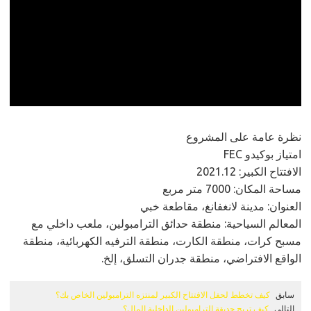
نظرة عامة على المشروع
امتياز بوكيدو FEC
الافتتاح الكبير: 2021.12
مساحة المكان: 7000 متر مربع
العنوان: مدينة لانغفانغ، مقاطعة خبي
المعالم السياحية: منطقة حدائق الترامبولين، ملعب داخلي مع
مسبح كرات، منطقة الكارت، منطقة الترفيه الكهربائية، منطقة
الواقع الافتراضي، منطقة جدران التسلق، إلخ.
سابق
كيف تخطط لحفل الافتتاح الكبير لمنتزه الترامبولين الخاص بك؟
التالي
كيف تربح حديقة الترامبولين الداخلية المال؟