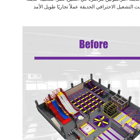
 فقد تحولت AP في Mifang إلى نجاح كبير وجعلت التشغيل الاحترافي الحديقة عملاً تجاريًا طويل الأمد