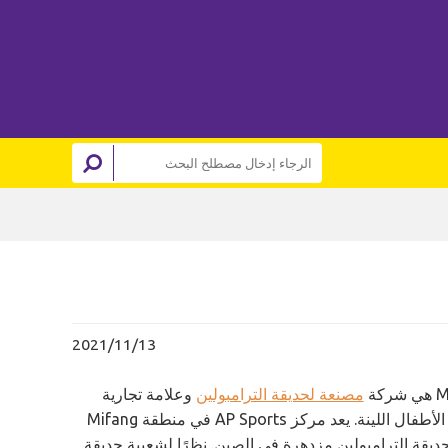
2021/11/13
مصنعة لحديقة الترامبولين
وعلامة تجارية
حاصلة على امتياز، بينما Miao Miao Le هي علامة تجارية حاصلة على امتياز لألعاب الأطفال اللينة. يعد مركز AP Sports في منطقة Mifang
بداية تعاوننا، والذي يعود إلى عام 2018 عندما كانت حديقة الترامبولين مزدهرة في الصين. نظرًا لشعبية حديقة