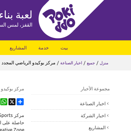
لعبة بناء
القفز، لمس الس
بيت
خدمة
المشاريع
/
/
/
مركز بوكيدو الرياضي المجدد 
منزل
جميع
اخبار الصناعة
مجموعة الأخبار
مركز بوكيدو 
App
Share
X
اخبار الصناعة
مركز AP Sports هو علامة تجارية مشتركة بين Pokiddo وMiao Miao Le. Pokiddo هي شركة
اخبار الشركة
المشاريع