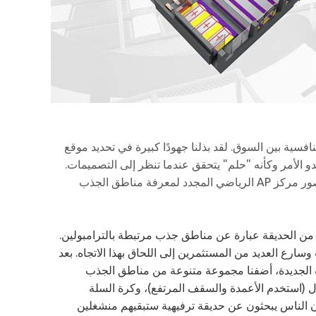
تنافسية بين السوق. لقد بذلنا جهودًا كبيرة في تحديد موقع
يبدو الأمر وكأنه "حلم" يتحقق عندما تنظر إلى التصميمات.
اليوم 13 أكتوبر 2021، نحتفل بإعادة الافتتاح الكبير. دعونا نلقي نظرة على تصميم وصور مركز AP الرياضي المجدد لمعرفة مناطق الجذب
م مركز AP Sports Center في عام 2018، ستجد أن 80-90 بالمائة من الحديقة عبارة عن مناطق جذب مرتبطة بالترامبولين.
ارع العديد من المستثمرين إلى اللحاق بهذا الاتجاه. بعد
ت الجديدة، أضفنا مجموعة متنوعة من مناطق الجذب
ل (استخدم الأعمدة والسقف المرتفع)، وكرة السلة
 أن الناس يبحثون عن حديقة ترفيهية ستبقيهم منشغلين