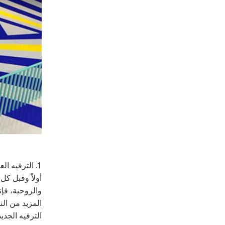
1. الترفيه العصري يحفز تدفق المستهلكين
أولاً وقبل ك
والروحية، فإ
المزيد من ال
الترفيه الجد