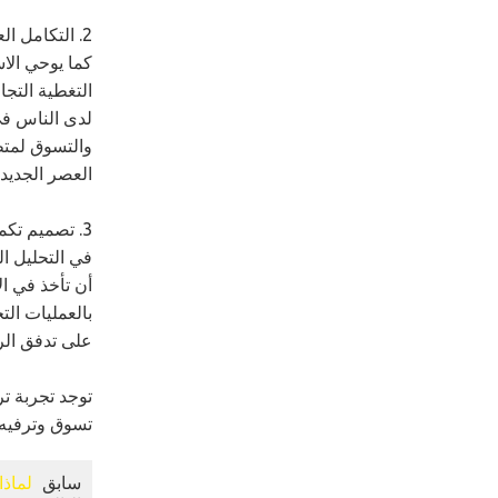
2. التكامل العضوي بين تجارة التجزئة والمطاعم والترفيه
كما يوحي الا
التغطية التج
لدى الناس في
والتسوق لمتط
العصر الجديد.
3. تصميم تكميلي وفقًا لتجربة العميل
في التحليل ا
أن تأخذ في ال
بالعمليات ال
على تدفق الر
توجد تجربة ت
تسوق وترفيه و
سابق
لماذا