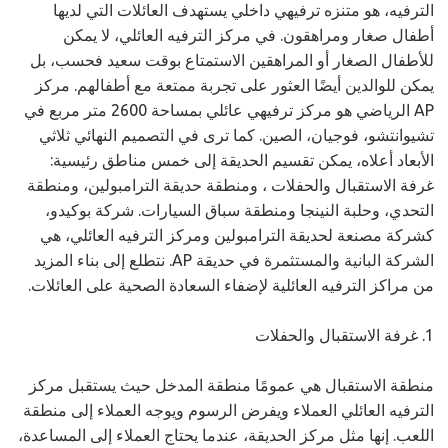
الترفيه، هو متنزه ترفيهي داخلي يستهدف العائلات التي لديها
أطفال صغار ومراهقون. في مركز الترفيه العائلي، لا يمكن
للأطفال الصغار أو المراهقين الاستمتاع بوقت سعيد فحسب، بل
يمكن للوالدين أيضًا العثور على تجربة ممتعة مع أطفالهم.
مركز
AP الرياضي هو مركز ترفيهي عائلي بمساحة 2600 متر مربع في
تشيوانتشو، فوجيان، الصين. كما ترى في التصميم النهائي ثلاثي
الأبعاد أعلاه، يمكن تقسيم الحديقة إلى خمس مناطق رئيسية:
غرفة الاستقبال والحفلات
، ومنطقة حديقة الترامبولين، ومنطقة
التحدي، وحلبة النينجا ومنطقة سباق السيارات. شركة بوكيدو،
كشركة مصنعة لحديقة الترامبولين ومركز الترفيه العائلي، هي
الشركة البانية والمستثمرة في حديقة AP. نتطلع إلى بناء المزيد
من مراكز الترفيه العائلية لإضفاء السعادة الصحية على العائلات.
1. غرفة الاستقبال والحفلات
منطقة الاستقبال هي عمومًا منطقة المدخل حيث يستقبل مركز
الترفيه العائلي العملاء ويفرض الرسوم ويوجه العملاء إلى منطقة
اللعب. إنها مثل مركز الحديقة، عندما يحتاج العملاء إلى المساعدة،