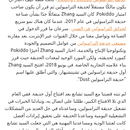
يكون مالكًا مستقلاً لحديقة الترامبولين ثم قرر أن يكون صاحب
امتياز Pokiddo. كان السيد Zhang متفائلًا جدًا بشأن صناعة
حديقة الترامبولين في عام 2017، عندما كان هناك نمو سريع
لحدائق الترامبولين في الصين
. سرعان ما قرر الدخول في
الصناعة وتواصل معنا من خلال القنوات عبر الإنترنت. بعد مقارنة
مصنعي حديقة الترامبولين
من عوامل التصميم والجودة
وتكنولوجيا الإنتاج والخدمة، اختار السيد Zhang أخيرًا Pokiddo
كمورد لحديقته، ولكن المورد الوحيد لمعدات الحديقة حيث قرر
بناء علامته التجارية الخاصة. في يونيو 2018، افتتح السيد Zhang
أول حديقة ترامبولين في تشيتشيهار، والتي أطلق عليها اسم
"حديقة الترامبولين Dust".
لم تنته قصتنا مع السيد تشانغ بعد افتتاح أول حديقة. ففي العام
الذي تلا الافتتاح الكبير، ظللنا على اتصال به، وتبادلنا الخبرات في
تشغيل حديقة الترامبولين، وساعدناه في حل العديد من المشكلات
التشغيلية اليومية وساعدنا الحديقة على تحقيق إيرادات أفضل.
كانت لفتتنا الودية ومساعدتنا المهنية هي التي جعلت السيد تشانغ