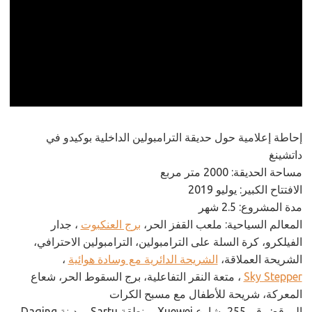
إحاطة إعلامية حول حديقة الترامبولين الداخلية بوكيدو في
داتشينغ
مساحة الحديقة: 2000 متر مربع
الافتتاح الكبير: يوليو 2019
مدة المشروع: 2.5 شهر
المعالم السياحية: ملعب القفز الحر،
برج العنكبوت
، جدار
الفيلكرو، كرة السلة على الترامبولين، الترامبولين الاحترافي،
الشريحة العملاقة،
الشريحة الدائرية مع وسادة هوائية
،
Sky Stepper
، متعة النقر التفاعلية، برج السقوط الحر، شعاع
المعركة، شريحة للأطفال مع مسبح الكرات
الموقع: رقم 255، شارع Xuewei، منطقة Sartu، مدينة Daqing،