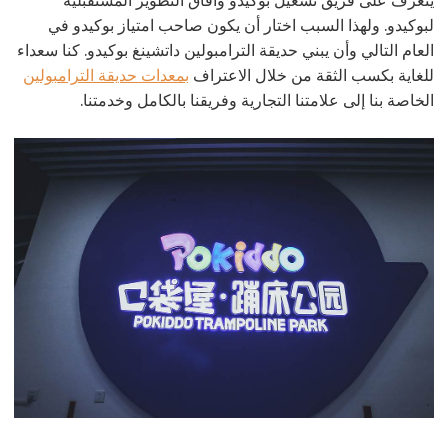
يتعرف على فريق تشغيل بوكيدو وآفاق التطوير المستقبلية
لبوكيدو. ولهذا السبب اختار أن يكون صاحب امتياز بوكيدو في
العام التالي وأن يبني حديقة الترامبولين داتشينغ بوكيدو. كنا سعداء
للغاية بكسب الثقة من خلال الاعتراف
بمعدات حديقة الترامبولين
الخاصة بنا إلى علامتنا التجارية وفريقنا بالكامل وخدمتنا.