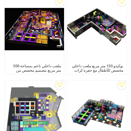
بوكيدو 150 متر مربع ملعب داخلي
ملعب داخلي ناعم بمساحة 500
مخصص للأطفال مع حفرة كرات
متر مربع بتصميم مخصص من
ومنزلق حلزوني ونفق وحفرة رمل
Pokiddo مع حديقة ترامبولين
وترامبولين ومتنزهات