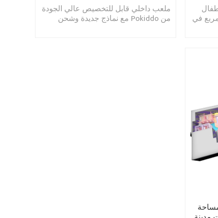
طفال
ملعب داخلي قابل للتخصيص عالي الجودة
احة 1900 متر مربع في
من Pokiddo مع نماذج جديدة وشحن
ال
سريع للأطفال والرياضات واللعب
مساحة
ت مدينة