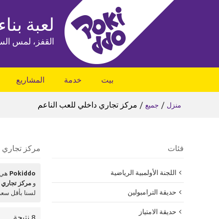
لعبة بناء
القفز، لمس الس
بيت
خدمة
المشاريع
/
/
مركز تجاري داخلي للعب الناعم
منزل
جميع
فئات
مركز تجاري د
اللجنة الأولمبية الرياضية
Pokiddo
هي 
و
مركز تجاري 
حديقة الترامبولين
لسنا بأقل سع
حديقة الامتياز
8 نتيجة