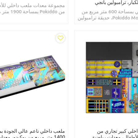
كبار، ترامبولين بانجي
مجموعة معدات ملعب داخلي للأ
ملعب داخلي بمساحة 600 متر مربع من
من Pokiddo بمس
Pokiddo Mozambique، حديقة ترامبولين
تيانجين، ملعب تجاري ناعم للأطف
زات اللياقة البدنية للأطفال
مبولين بانجي
اخلي كبير تجاري من
ملعب داخلي ناعم عالي الجودة ب
Pokid للأطفال، معدات رياضية
1400 متر مربع من بوكيدو، معدا