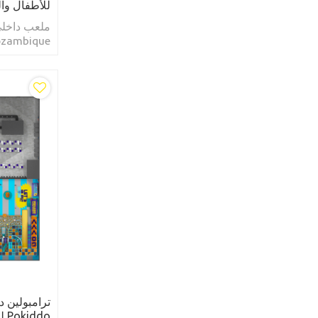
للأطفال وال
للأطفال، قف
والكبار، ترا
ترامبولين د
do