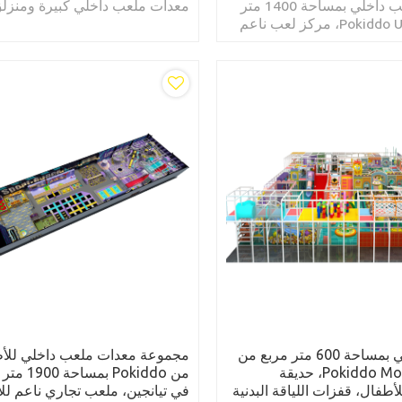
معدات ملعب داخلي بمساحة 1400 متر
معدات ملعب داخلي كبيرة ومنزل
مربع من Pokiddo UK، مركز لعب ناعم
ترامبولين للبيع
للأطفال مع ألعاب، ملعب Naughty
ملعب داخلي بمساحة 600 متر مربع من
مجموعة معدات ملعب داخلي للأ
Pokiddo Mozambique، حديقة
من Pokiddo بمساح
لأطفال، قفزات اللياقة البدنية
في تيانجين، ملعب تجاري ناعم لل