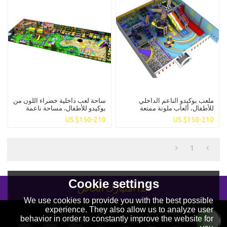
ملعب بوكيدو الناعم الداخلي
ساحة لعب داخلية خضراء اللون من
للأطفال، ألعاب ملونة ممتعة
بوكيدو للأطفال، مساحة ناعمة
للترفيه، ملعب داخلي
منخفضة الارتفاع، ألعاب ترفيهية
US $
150-210
US $
150-210
للأطفال، مساحة لعب ناعمة
1
Cookie settings
ابدأ امتيازك الخاص
We use cookies to provide you with the best possible
experience. They also allow us to analyze user
behavior in order to constantly improve the website for