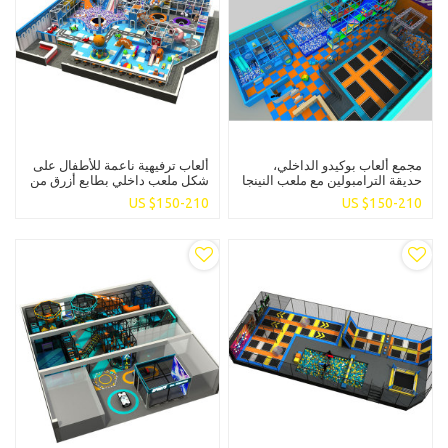
مجمع ألعاب بوكيدو الداخلي،
ألعاب ترفيهية ناعمة للأطفال على
حديقة الترامبولين مع ملعب النينجا
شكل ملعب داخلي بطابع أزرق من
والمنزلقات البلاستيكية الكبيرة
بوكيدو، ترفيه ملون
US $
150-210
US $
150-210
للأطفال