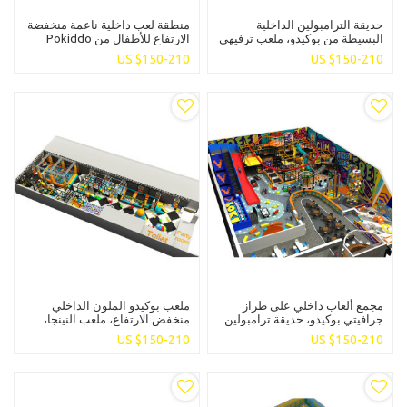
حديقة الترامبولين الداخلية
منطقة لعب داخلية ناعمة منخفضة
البسيطة من بوكيدو، ملعب ترفيهي
الارتفاع للأطفال من Pokiddo
عائلي للأطفال والكبار
Tech، مساحة لعب ممتعة ومسلية
US $
150-210
US $
150-210
TAG AREA
مجمع ألعاب داخلي على طراز
ملعب بوكيدو الملون الداخلي
جرافيتي بوكيدو، حديقة ترامبولين
منخفض الارتفاع، ملعب النينجا،
مصنوعة من مادة البولي فينيل
ألعاب ناعمة ممتعة، ترفيه للأطفال
US $
150-210
US $
150-210
كلوريد للترفيه العائلي للأطفال
والكبار