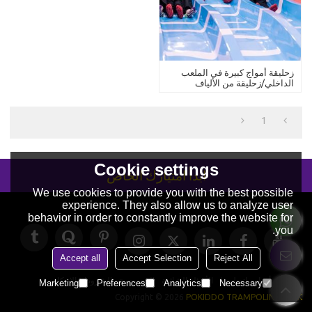
زحليقة أمواج كبيرة في الملعب
الداخلي/زحليقة من الألياف
الزجاجية بثلاثة مسارات
1
Cookie settings
ابدأ امتيازك الخاص
We use cookies to provide you with the best possible
experience. They also allow us to analyze user
behavior in order to constantly improve the website for
you.
Accept all
Accept Selection
Reject All
حولنا
أخبار
اتصل بنا
الأسئلة الشائعة
الخصوصية
الشروط والاحكام
Marketing
Preferences
Analytics
Necessary
Copyright © 2026
POKIDDO TRAMPOLINE PARK