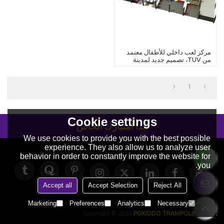
مركز لعب داخلي للأطفال معتمد
من TUV، تصميم جديد لمدينة
الملاهي، معدات لعب ناعمة، ملعب
داخلي للأطفال
1
Cookie settings
ابدأ امتيازك الخاص
We use cookies to provide you with the best possible
experience. They also allow us to analyze user
behavior in order to constantly improve the website for
you.
Accept all
Accept Selection
Reject All
حولنا
أخبار
اتصل بنا
الأسئلة الشائعة
الخصوصية
الشروط والاحكام
Marketing
Preferences
Analytics
Necessary
Copyright © 2026
POKIDDO TRAMPOLINE PARK