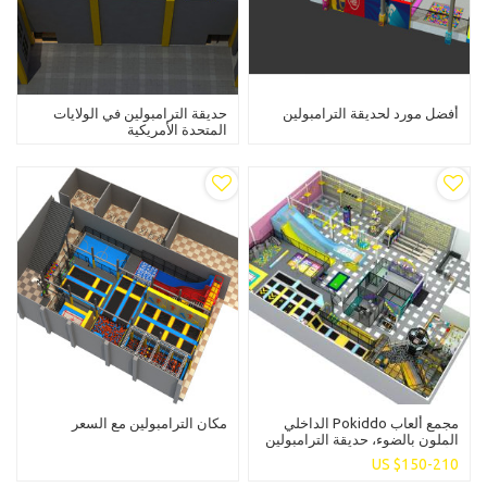
أفضل مورد لحديقة الترامبولين
حديقة الترامبولين في الولايات
المتحدة الأمريكية
مجمع ألعاب Pokiddo الداخلي
مكان الترامبولين مع السعر
الملون بالضوء، حديقة الترامبولين
للأطفال والكبار، ترفيه عائلي
US $
150-210