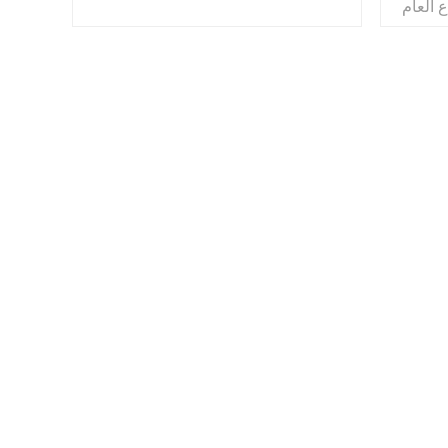
 العام
4000 متر مربع مع أكثر من 33 لعبة
ية.
متضمنة.