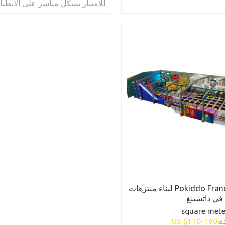
؟ إليك بعض النصائح لك.
للامتياز بشكل مباشر على الانطباع
للعميل عن المكان والعلامة التجار
متجر Pokiddo Franchise لبناء منتزهات
 في داتشينغ
square mete
ة:
110-160
US $