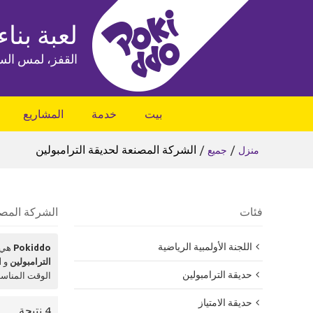
لعبة بناء
القفز، لمس الس
بيت
خدمة
المشاريع
/
/
الشركة المصنعة لحديقة الترامبولين
منزل
جميع
فئات
الشركة المصن
اللجنة الأولمبية الرياضية
Pokiddo
هي 
الترامبولين
و
ا
حديقة الترامبولين
الوقت المناس
حديقة الامتياز
4 نتيجة